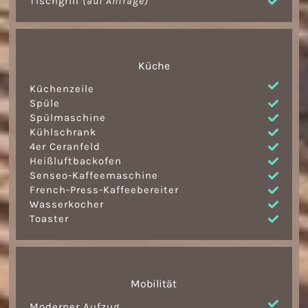
Tischgrill
(auf Anfrage)
Küche
Küchenzeile
Spüle
Spülmaschine
Kühlschrank
4er Ceranfeld
Heißluftbackofen
Senseo-Kaffeemaschine
French-Press-Kaffeebereiter
Wasserkocher
Toaster
Mobilität
Moderner Aufzug